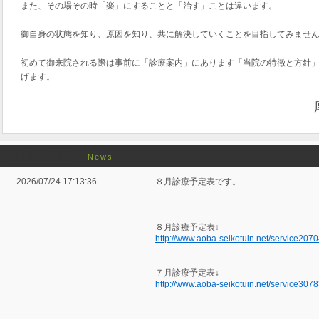
また、その場その時「楽」にすることと「治す」ことは違います。
御自身の状態を知り、原因を知り、共に解決していくことを目指してみませ
初めて御来院される際は事前に「診療案内」にあります「当院の特徴と方針
げます。
お知らせ情報
News
2026/07/24 17:13:36
８月診療予定表です。
８月診療予定表↓
http://www.aoba-seikotuin.net/service2070
７月診療予定表↓
http://www.aoba-seikotuin.net/service3078