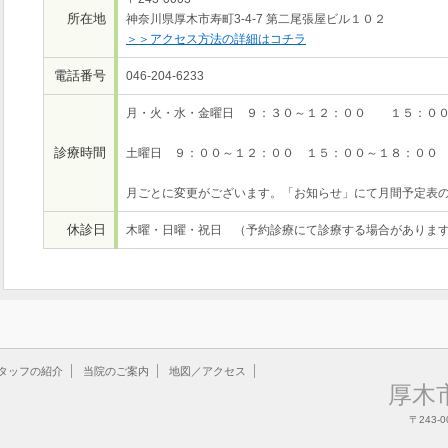
所在地
神奈川県厚木市寿町3-4-7 第二尾張屋ビル１０２
＞＞アクセス方法の詳細はコチラ
電話番号
046-204-6233
月・火・水・金曜日 ９：３０～１２：００ １５：００
診療時間
土曜日 ９：００～１２：００ １５：００～１８：００
月ごとに変更がございます。「お知らせ」にて月間予定表
休診日
木曜・日曜・祝日 （予約診療にて診療する場合がありま
タッフの紹介
当院のご案内
地図／アクセス
厚木
〒243