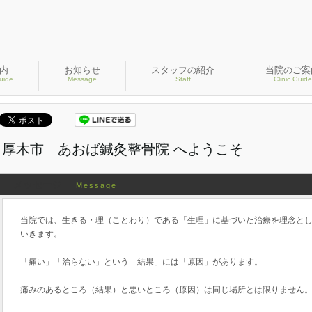
内
お知らせ
スタッフの紹介
当院のご案
uide
Message
Staff
Clinic Guide
厚木市 あおば鍼灸整骨院 へようこそ
メッセージ
Message
当院では、生きる・理（ことわり）である「生理」に基づいた治療を理念と
いきます。
「痛い」「治らない」という「結果」には「原因」があります。
痛みのあるところ（結果）と悪いところ（原因）は同じ場所とは限りません