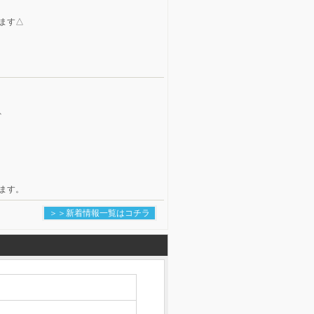
ます△
、
ます。
＞＞新着情報一覧はコチラ