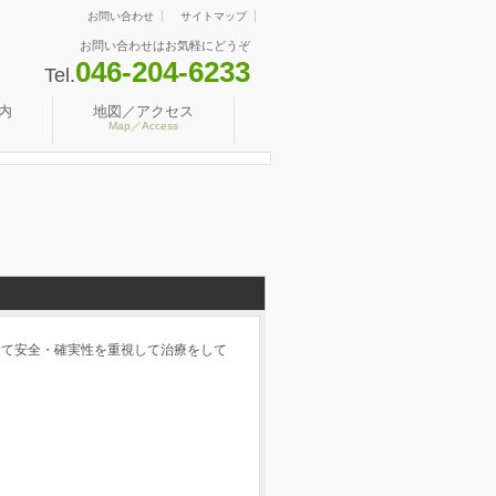
お問い合わせ
サイトマップ
お問い合わせはお気軽にどうぞ
046-204-6233
Tel.
内
地図／アクセス
Map／Access
して安全・確実性を重視して治療をして
。