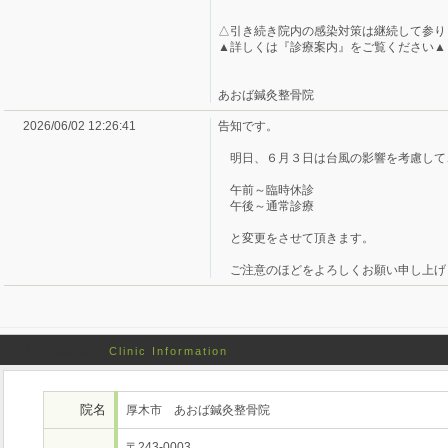
△引き続き院内の感染対策は継続して参り
▲詳しくは『診療案内』をご覧ください▲
あおば鍼灸整骨院
2026/06/02 12:26:41
告知です。
明日、６月３日は台風の影響を考慮して
午前～臨時休診
午後～通常診療
と変更をさせて頂きます。
ご注意のほどをよろしくお願い申し上げ
当院の概要
Clinic Information
院名
厚木市 あおば鍼灸整骨院
〒243-0003